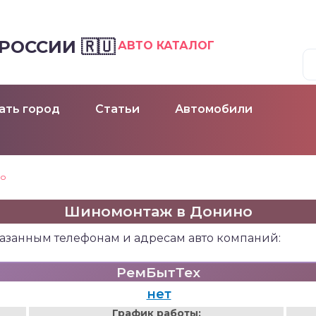
ОССИИ 🇷🇺
АВТО КАТАЛОГ
ать город
Статьи
Автомобили
но
Шиномонтаж в Донино
азанным телефонам и адресам авто компаний:
РемБытТех
нет
График работы: