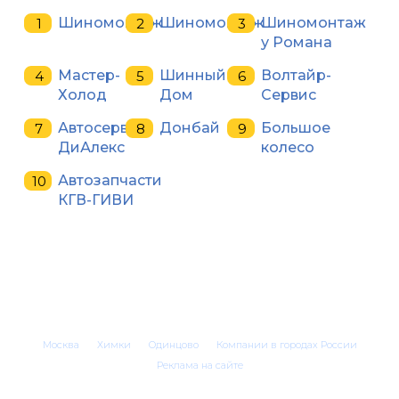
Шиномонтаж
Шиномонтаж
Шиномонтаж
у Романа
Мастер-
Шинный
Волтайр-
Холод
Дом
Сервис
Автосервис
Донбай
Большое
ДиАлекс
колесо
Автозапчасти
КГВ-ГИВИ
Москва
Химки
Одинцово
Компании в городах России
Реклама на сайте