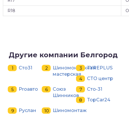
R17
О
R18
О
Другие компании Белгород
Сто31
Шиномонтажная
TYREPLUS
мастерская
СТО центр
Proавто
Союз
Сто-31
Шинников
TopCar24
Руслан
Шиномонтаж