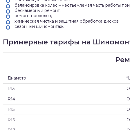
балансировка колес – неотъемлемая часть работы пр
бескамерный ремонт;
ремонт проколов;
химическая чистка и защитная обработка дисков;
сезонный шиномонтаж.
Примерные тарифы на Шиномонт
Рем
Диаметр
*
R13
О
R14
О
R15
О
R16
О