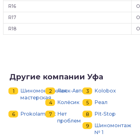
R16
О
R17
О
R18
О
Другие компании Уфа
Шиномонтажная
Лоск-Авто
Kolobox
мастерская
Колёсик
Реал
Prokolam.Net
Нет
Pit-Stop
проблем
Шиномонтаж
№ 1