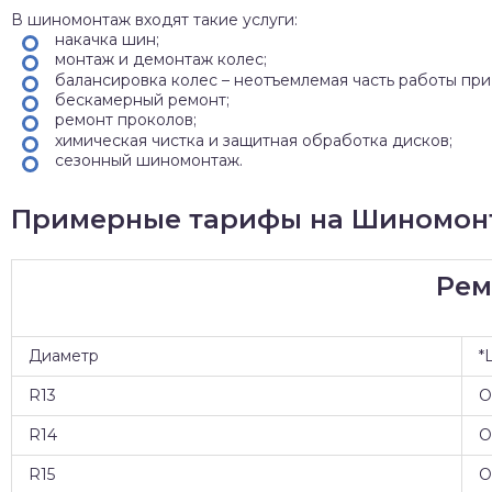
В шиномонтаж входят такие услуги:
накачка шин;
монтаж и демонтаж колес;
балансировка колес – неотъемлемая часть работы пр
бескамерный ремонт;
ремонт проколов;
химическая чистка и защитная обработка дисков;
сезонный шиномонтаж.
Примерные тарифы на Шиномонт
Рем
Диаметр
*
R13
О
R14
О
R15
О