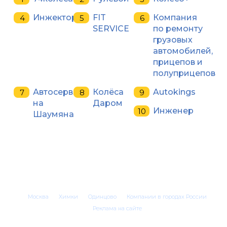
Инжектор
FIT
Компания
SERVICE
по ремонту
грузовых
автомобилей,
прицепов и
полуприцепов
Автосервис
Колёса
Autokings
на
Даром
Инженер
Шаумяна
Москва
Химки
Одинцово
Компании в городах России
Реклама на сайте