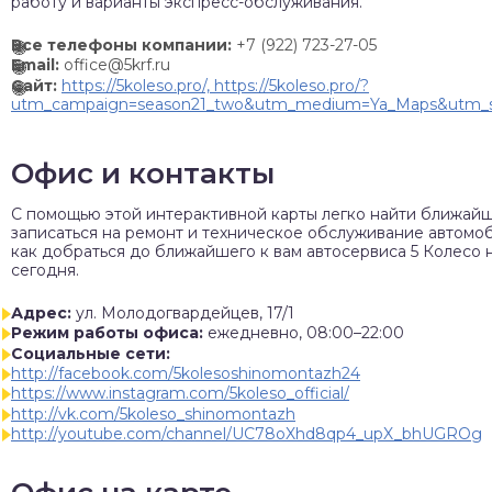
работу и варианты экспресс-обслуживания.
Все телефоны компании:
+7 (922) 723-27-05
Email:
office@5krf.ru
Сайт:
https://5koleso.pro/, https://5koleso.pro/?
utm_campaign=season21_two&utm_medium=Ya_Maps&utm_s
Офис и контакты
C помощью этой интерактивной карты легко найти ближайш
записаться на ремонт и техническое обслуживание автомоб
как добраться до ближайшего к вам автосервиса 5 Колесо 
сегодня.
Адрес:
ул. Молодогвардейцев, 17/1
Режим работы офиса:
ежедневно, 08:00–22:00
Социальные сети:
http://facebook.com/5kolesoshinomontazh24
https://www.instagram.com/5koleso_official/
http://vk.com/5koleso_shinomontazh
http://youtube.com/channel/UC78oXhd8qp4_upX_bhUGROg