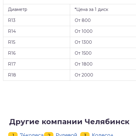
Диаметр
*Цена за 1 диск
R13
От 800
R14
От 1000
R15
От 1300
R16
От 1500
R17
От 1800
R18
От 2000
Другие компании Челябинск
74колеса.ru
Рулевой
Колесо+