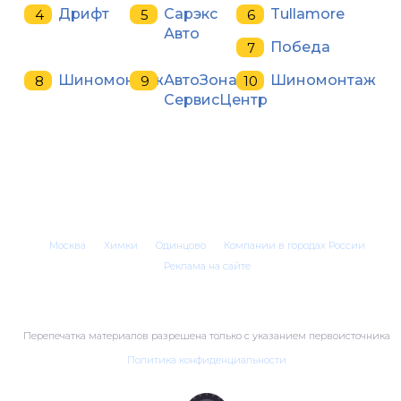
Дрифт
Сарэкс
Tullamore
Авто
Победа
Шиномонтаж
АвтоЗона
Шиномонтаж
СервисЦентр
Москва
Химки
Одинцово
Компании в городах России
Реклама на сайте
Перепечатка материалов разрешена только с указанием первоисточника
Политика конфиденциальности