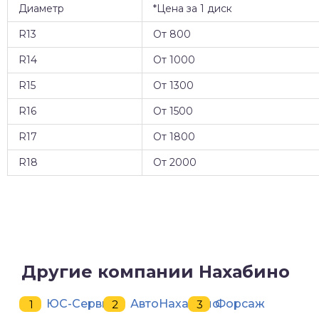
Диаметр
*Цена за 1 диск
R13
От 800
R14
От 1000
R15
От 1300
R16
От 1500
R17
От 1800
R18
От 2000
Другие компании Нахабино
ЮС-Сервис
АвтоНахабино
Форсаж