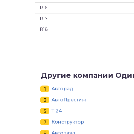
R16
R17
R18
Другие компании Оди
Авторад
АвтоПрестиж
Т 24
Конструктор
Автопазл