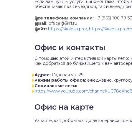
Если вам нужны услуги шиномонтажа, чтобы 
обеспечивают как выездной, так и выездной
Все телефоны компании:
+7 (965) 106-79-3
Email:
office@5krf.ru
Сайт:
https://5koleso.pro/, https://5koleso.pro
Офис и контакты
C помощью этой интерактивной карты легко 
как добраться до ближайшего к вам автосерв
Адрес:
Садовая ул., 25
Режим работы офиса:
ежедневно, круглос
Социальные сети:
https://www.youtube.com/channel/UC78oXh
Офис на карте
Узнайте, как добраться до автосервиса комп