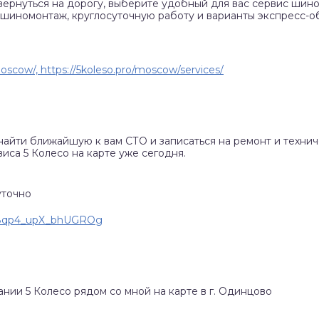
вернуться на дорогу, выберите удобный для вас сервис шино
 шиномонтаж, круглосуточную работу и варианты экспресс-о
3
/moscow/, https://5koleso.pro/moscow/services/
найти ближайшую к вам СТО и записаться на ремонт и техни
иса 5 Колесо на карте уже сегодня.
уточно
d8qp4_upX_bhUGROg
ании 5 Колесо рядом со мной на карте в г. Одинцово