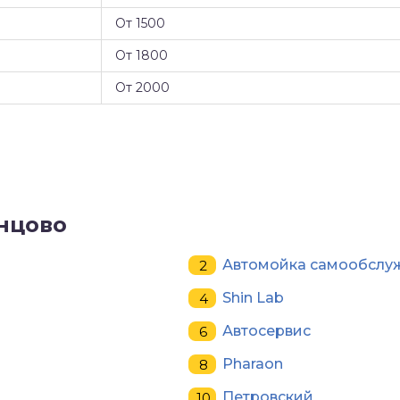
От 1500
От 1800
От 2000
нцово
Автомойка самообслу
Shin Lab
Автосервис
Pharaon
Петровский