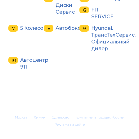
Диски
FIT
Сервис
SERVICE
5 Колесо
Автобокс
Hyundai.
ТрансТехСервис.
Официальный
дилер
Автоцентр
911
Москва
Химки
Одинцово
Компании в городах России
Реклама на сайте