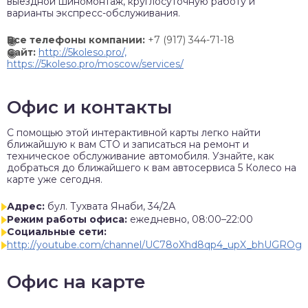
выездной шиномонтаж, круглосуточную работу и
варианты экспресс-обслуживания.
Все телефоны компании:
+7 (917) 344-71-18
Сайт:
http://5koleso.pro/,
https://5koleso.pro/moscow/services/
Офис и контакты
C помощью этой интерактивной карты легко найти
ближайшую к вам СТО и записаться на ремонт и
техническое обслуживание автомобиля. Узнайте, как
добраться до ближайшего к вам автосервиса 5 Колесо на
карте уже сегодня.
Адрес:
бул. Тухвата Янаби, 34/2А
Режим работы офиса:
ежедневно, 08:00–22:00
Социальные сети:
http://youtube.com/channel/UC78oXhd8qp4_upX_bhUGROg
Офис на карте