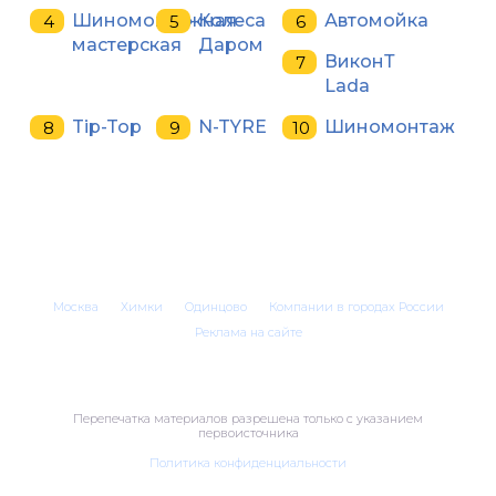
Шиномонтажная
Колеса
Автомойка
мастерская
Даром
ВиконТ
Lada
Tip-Top
N-TYRE
Шиномонтаж
Москва
Химки
Одинцово
Компании в городах России
Реклама на сайте
Перепечатка материалов разрешена только с указанием
первоисточника
Политика конфиденциальности