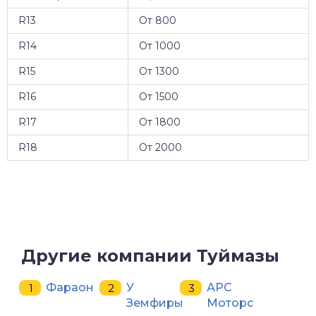
R13
От 800
R14
От 1000
R15
От 1300
R16
От 1500
R17
От 1800
R18
От 2000
Другие компании Туймазы
Фараон
У
АРС
Земфиры
Моторс