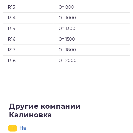
R13
От 800
R14
От 1000
R15
От 1300
R16
От 1500
R17
От 1800
R18
От 2000
Другие компании
Калиновка
На