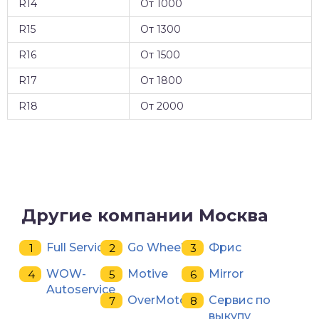
R14
От 1000
R15
От 1300
R16
От 1500
R17
От 1800
R18
От 2000
Другие компании Москва
Full Service
Go Wheels
Фрис
WOW-
Motive
Mirror
Autoservice
OverMoto
Сервис по
выкупу