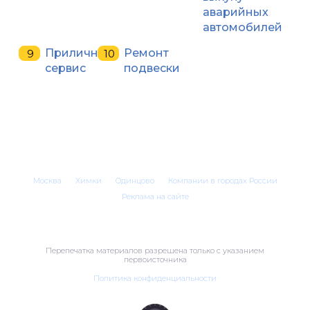
аварийных
автомобилей
Приличный
Ремонт
сервис
подвески
Москва
Химки
Одинцово
Компании в городах России
Реклама на сайте
Перепечатка материалов разрешена только с указанием
первоисточника
Политика конфиденциальности