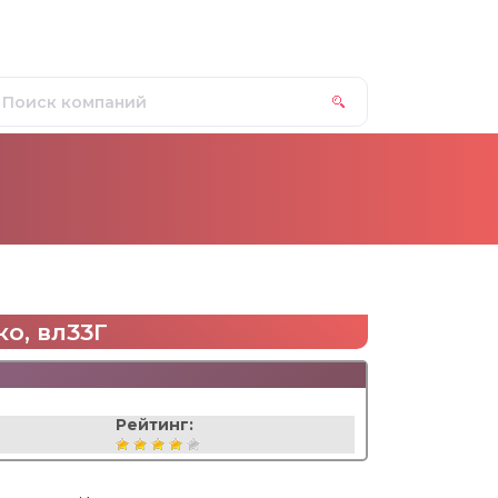
ко, вл33Г
Рейтинг: