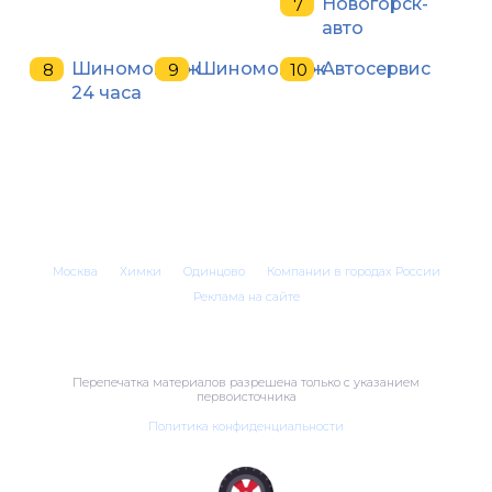
Новогорск-
авто
Шиномонтаж
Шиномонтаж
Автосервис
24 часа
Москва
Химки
Одинцово
Компании в городах России
Реклама на сайте
Перепечатка материалов разрешена только с указанием
первоисточника
Политика конфиденциальности