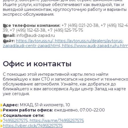
Ищите услуги, которые обеспечивают как выездной, так и
выездной шиномонтаж, круглосуточную работу и варианты
экспресс-обслуживания.
Все телефоны компании:
+7 (495) 021-20-38, +7 (495) 152-4
39, +7 (495) 152-63-38, +7 (495) 525-75-75
Email:
info@audi-zapad.ru
Сайт:
https://avtoruss.ru/, https://avtoruss.ru/dealers/avtorus-
zapad/audi-centr-zapad.html, https://www.audi-zapad.ru/ru.htm
Офис и контакты
C помощью этой интерактивной карты легко найти
ближайшую к вам СТО и записаться на ремонт и техническ
обслуживание автомобиля. Узнайте, как добраться до
ближайшего к вам автосервиса Ауди центр Запад на карте
уже сегодня.
Адрес:
МКАД, 51-й километр, 10
Режим работы офиса:
ежедневно, 07:00–22:00
Социальные сети:
74955257575, https://wa.me/74955257575
https://viber.click/74955257575