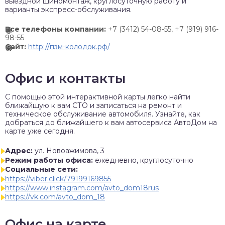
выездной шиномонтаж, круглосуточную работу и
варианты экспресс-обслуживания.
Все телефоны компании:
+7 (3412) 54-08-55,
+7 (919) 916-
98-55
Сайт:
http://пзм-колодок.рф/
Офис и контакты
C помощью этой интерактивной карты легко найти
ближайшую к вам СТО и записаться на ремонт и
техническое обслуживание автомобиля. Узнайте, как
добраться до ближайшего к вам автосервиса АвтоДом на
карте уже сегодня.
Адрес:
ул. Новоажимова, 3
Режим работы офиса:
ежедневно, круглосуточно
Социальные сети:
https://viber.click/79199169855
https://www.instagram.com/avto_dom18rus
https://vk.com/avto_dom_18
Офис на карте