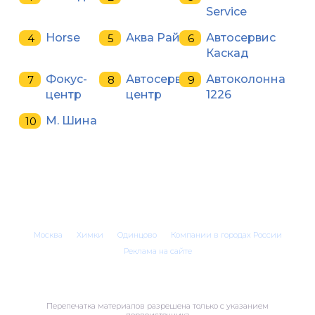
Service
Horse
Аква Рай
Автосервис
Каскад
Фокус-
Автосервис-
Автоколонна
центр
центр
1226
M. Шина
Москва
Химки
Одинцово
Компании в городах России
Реклама на сайте
Перепечатка материалов разрешена только с указанием