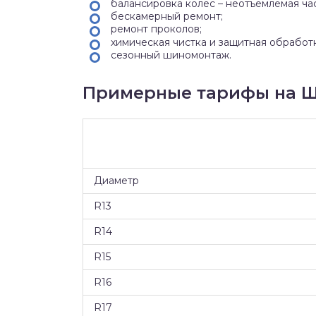
балансировка колес – неотъемлемая ча
бескамерный ремонт;
ремонт проколов;
химическая чистка и защитная обработ
сезонный шиномонтаж.
Примерные тарифы на Ши
Диаметр
R13
R14
R15
R16
R17