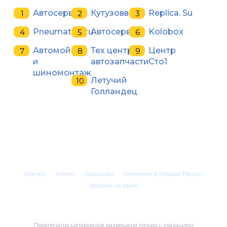
Автосервис
Кутузовв
Replica. Su
Pneumatico.ru
Автосервис
Kolobox
Автомойка
Тех центр
Центр
и
автозапчасти
Сто1
шиномонтаж
Летучий
Голландец
Москва
Химки
Одинцово
Компании в городах России
Реклама на сайте
Перепечатка материалов разрешена только с указанием