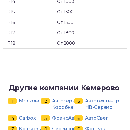
R14
От 1000
R15
От 1300
R16
От 1500
R17
От 1800
R18
От 2000
Другие компании Кемерово
Московский
Автосервис
Автотехцентр
Коробка
НВ-Сервис
Carbox
ФрансАвто
АвтоСвет
Kolesonsk
Сервисный
Фортуна