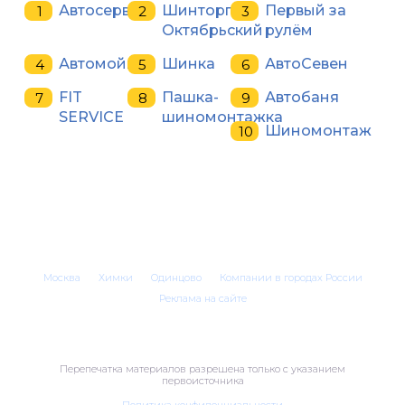
Автосервис
Шинторг
Первый за
Октябрьский
рулём
Автомойка
Шинка
АвтоСевен
FIT
Пашка-
Автобаня
SERVICE
шиномонтажка
Шиномонтаж
Москва
Химки
Одинцово
Компании в городах России
Реклама на сайте
Перепечатка материалов разрешена только с указанием
первоисточника