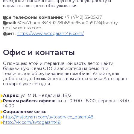
выездной шиномонтаж, круглосуточную работу и
варианты экспресс-обслуживания.
Все телефоны компании:
+7 (4742) 55-05-27
Email:
605a7baede844d278b89dc95ae0a9123@sentry-
next.wixpress.com
Сайт:
https://www.avtogarant48.com/
Офис и контакты
C помощью этой интерактивной карты легко найти
ближайшую к вам СТО и записаться на ремонт и
техническое обслуживание автомобиля. Узнайте, как
добраться до ближайшего к вам автосервиса Автогарант
на карте уже сегодня.
Адрес:
ул. М.И. Неделина, 1Б/2
Режим работы офиса:
пн-пт 09:00–18:00, перерыв 13:00–
14:00
Социальные сети:
http://instagram.com/avtoservice_garant48
http://vk.com/avtogarant48