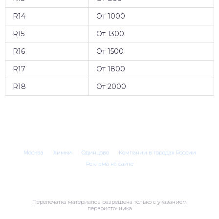
R14
От 1000
R15
От 1300
R16
От 1500
R17
От 1800
R18
От 2000
Москва
Химки
Одинцово
Компании в городах России
Реклама на сайте
Перепечатка материалов разрешена только с указанием
первоисточника