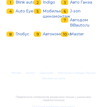
Blink auto
Indigo
Авто Ганза
Auto Eye
Мобильный
J-son
шиномонтаж
Автодом
BBauto.ru
Глобус
Автокомплекс
Master
Москва
Химки
Одинцово
Компании в городах России
Реклама на сайте
Перепечатка материалов разрешена только с указанием
первоисточника
Политика конфиденциальности