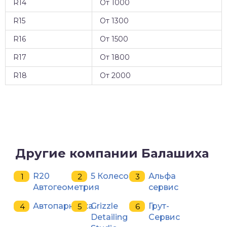
R14
От 1000
R15
От 1300
R16
От 1500
R17
От 1800
R18
От 2000
Другие компании Балашиха
R20
5 Колесо
Альфа
Автогеометрия
сервис
Автопарковка
Grizzle
Грут-
Detailing
Сервис