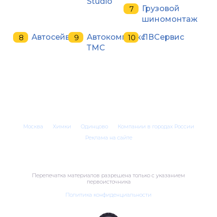
Studio
Грузовой
шиномонтаж
Автосейв
Автокомплекс
ЛВСервис
ТМС
Москва
Химки
Одинцово
Компании в городах России
Реклама на сайте
Перепечатка материалов разрешена только с указанием
первоисточника
Политика конфиденциальности