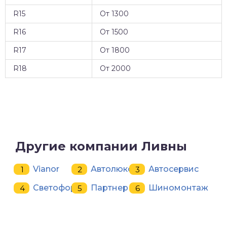
R15
От 1300
R16
От 1500
R17
От 1800
R18
От 2000
Другие компании Ливны
Vianor
Автолюкс
Автосервис
Светофор
Партнер
Шиномонтаж