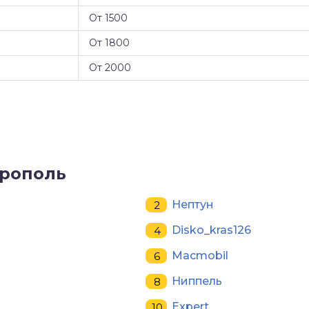
От 1500
От 1800
От 2000
врополь
Нептун
Disko_kras126
Macmobil
Ниппель
Expert