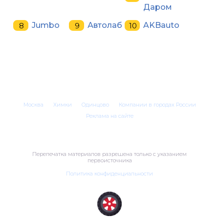
Даром
Jumbo
Автолаб
AKBauto
Москва
Химки
Одинцово
Компании в городах России
Реклама на сайте
Перепечатка материалов разрешена только с указанием
первоисточника
Политика конфиденциальности