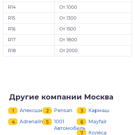
R14
От 1000
R15
От 1300
R16
От 1500
R17
От 1800
R18
От 2000
Другие компании Москва
Апексшины
Pensan
Кармаш
Adrenalin
1001
Mayfair
Автомобиль
Колёса