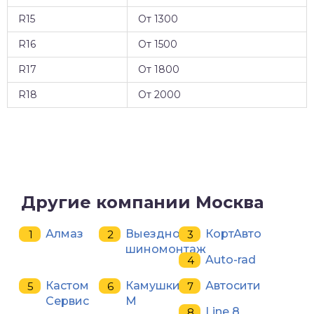
R15
От 1300
R16
От 1500
R17
От 1800
R18
От 2000
Другие компании Москва
Алмаз
Выездной
КортАвто
шиномонтаж
Auto-rad
Кастом
Камушки-
Автосити
Сервис
М
Line 8