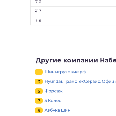
R16
R17
R18
Другие компании Наб
Шиныгрузовые.рф
Hyundai. ТрансТехСервис. Офи
Форсаж
5 Колёс
Азбука шин