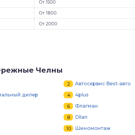
От 1500
От 1800
От 2000
ережные Челны
Автосервис Best-авто
циальный дилер
4plus
Флагман
Dilan
Шиномонтаж