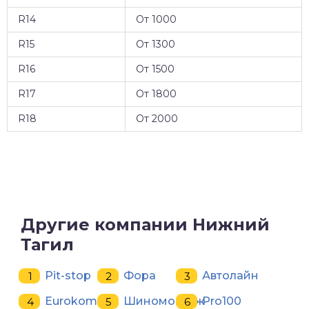
R14
От 1000
R15
От 1300
R16
От 1500
R17
От 1800
R18
От 2000
Другие компании Нижний
Тагил
Pit-stop
Фора
Автолайн
Eurokomfort
Шиномонтаж
Pro100