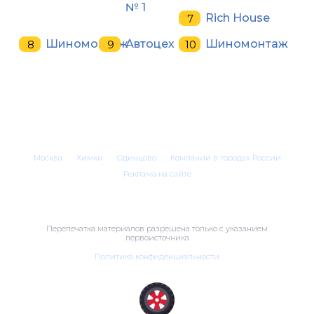
№ 1
Rich House
Шиномонтаж
Автоцех
Шиномонтаж
Москва
Химки
Одинцово
Компании в городах России
Реклама на сайте
Перепечатка материалов разрешена только с указанием
первоисточника
Политика конфиденциальности