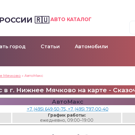
ОССИИ 🇷🇺
АВТО КАТАЛОГ
ать город
Статьи
Автомобили
е Мячково
»
АвтоМакс
 в г. Нижнее Мячково на карте - Сказочн
АвтоМакс
+7 (495) 649-50-75, +7 (495) 797-00-40
График работы:
ежедневно, 09:00–19:00