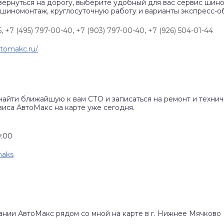
вернуться на дорогу, выберите удобный для вас сервис шино
 шиномонтаж, круглосуточную работу и варианты экспресс-о
5, +7 (495) 797-00-40,
+7 (903) 797-00-40,
+7 (926) 504-01-44
vtomakc.ru/
найти ближайшую к вам СТО и записаться на ремонт и техни
виса АвтоМакс на карте уже сегодня.
9:00
maks
пании АвтоМакс рядом со мной на карте в г. Нижнее Мячково