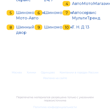
АвтоМотоМагази
Шиномонтаж
Шиномонтаж
Автосервис
Мото-Авто
МультиТренд
Шинный
Шиномонтаж
Т. Н. Д 13
двор
Москва
Химки
Одинцово
Компании в городах России
Реклама на сайте
Перепечатка материалов разрешена только с указанием
первоисточника
Политика конфиденциальности