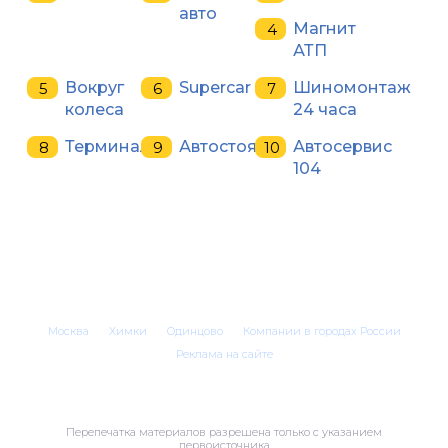
авто
Магнит
АТП
Вокруг
Supercar
Шиномонтаж
колеса
24 часа
Терминал
Автостоянка
Автосервис
104
Москва
Химки
Одинцово
Компании в городах России
Реклама на сайте
Перепечатка материалов разрешена только с указанием
первоисточника