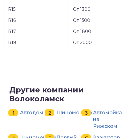
R15
От 1300
R16
От 1500
R17
От 1800
R18
От 2000
Другие компании
Волоколамск
Автодом
Шиномонтаж
Автомойка
на
Рижском
Шиномонтаж
Первый
Эвакуатор