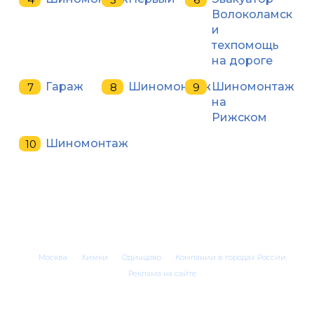
Волоколамск
и
техпомощь
на дороге
Гараж
Шиномонтаж
Шиномонтаж
на
Рижском
Шиномонтаж
Москва
Химки
Одинцово
Компании в городах России
Реклама на сайте