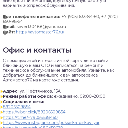
выездной шиномонтаж, круглосуточную работу и
варианты экспресс-обслуживания.
Все телефоны компании:
+7 (905) 633-84-60,
+7 (920)
650-98-54
Email:
sever130488@yandex.ru
Сайт:
https://avtomaster76.ru/
Офис и контакты
C помощью этой интерактивной карты легко найти
ближайшую к вам СТО и записаться на ремонт и
техническое обслуживание автомобиля. Узнайте, как
добраться до ближайшего к вам автосервиса
Автомастер76 на карте уже сегодня.
Адрес:
ул. Нефтяников, 15А
Режим работы офиса:
ежедневно, 09:00–20:00
Социальные сети:
89206509854
https://viber.click/89206509854
https://t.me/+79056338460
https://www.instagram.com/pokraska_diskov_yar
https://vk.com/club180459628