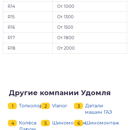
R14
От 1000
R15
От 1300
R16
От 1500
R17
От 1800
R18
От 2000
Другие компании Удомля
Топколор
Vianor
Детали
машин ГАЗ
Колёса
Шиномонтаж
Шиномонтаж
Даром