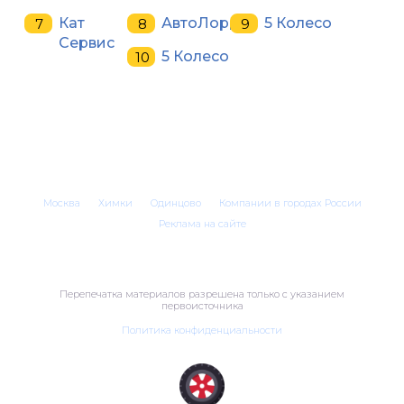
Кат
АвтоЛорд
5 Колесо
Сервис
5 Колесо
Москва
Химки
Одинцово
Компании в городах России
Реклама на сайте
Перепечатка материалов разрешена только с указанием
первоисточника
Политика конфиденциальности