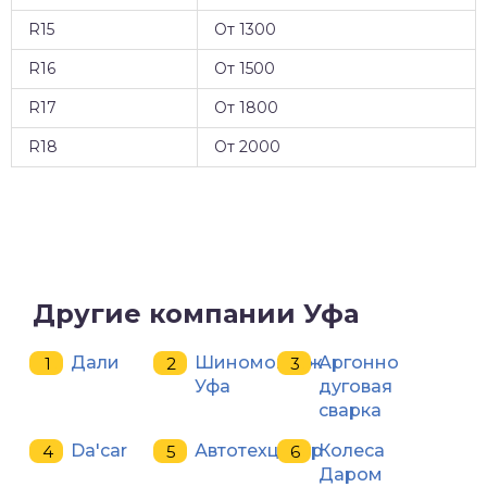
R15
От 1300
R16
От 1500
R17
От 1800
R18
От 2000
Другие компании Уфа
Дали
Шиномонтаж
Аргонно
Уфа
дуговая
сварка
Da'car
Автотехцентр
Колеса
Даром