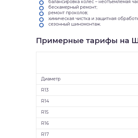
балансировка колес – неотъемлемая ча
бескамерный ремонт;
ремонт проколов;
химическая чистка и защитная обработ
сезонный шиномонтаж.
Примерные тарифы на Ш
Диаметр
R13
R14
R15
R16
R17