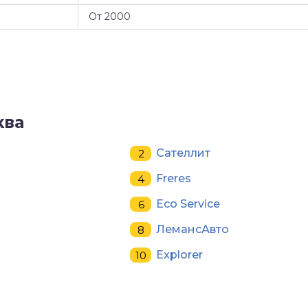
От 2000
ква
Сателлит
Freres
Eco Service
ЛемансАвто
Explorer