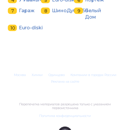
Гараж
ШиноДубна50
Белый
Дом
Euro-diski
Москва
Химки
Одинцово
Компании в городах России
Реклама на сайте
Перепечатка материалов разрешена только с указанием
первоисточника
Политика конфиденциальности