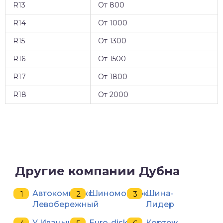
R13
От 800
R14
От 1000
R15
От 1300
R16
От 1500
R17
От 1800
R18
От 2000
Другие компании Дубна
Автокомплекс
Шиномонтаж
Шина-
Левобережный
Лидер
У Иваныча
Euro-diski
Кортеж