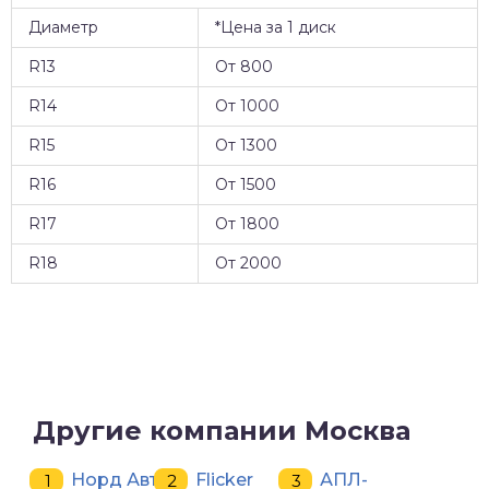
Диаметр
*Цена за 1 диск
R13
От 800
R14
От 1000
R15
От 1300
R16
От 1500
R17
От 1800
R18
От 2000
Другие компании Москва
Норд Авто
Flicker
АПЛ-