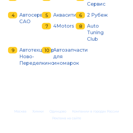
Сервис
Автосервис
Аквасити
2 Рубеж
САО
4Motors
Auto
Tuning
Club
Автотехцентр
Автозапчасти
Ново-
для
Переделкино
иномарок
Москва
Химки
Одинцово
Компании в городах России
Реклама на сайте