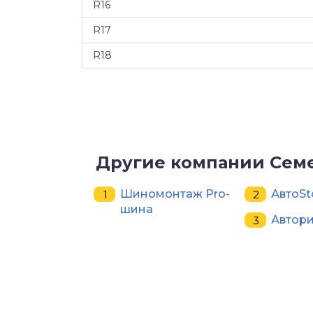
R16
R17
R18
Другие компании Сем
Шиномонтаж Pro-
АвтоSt
шина
Автори