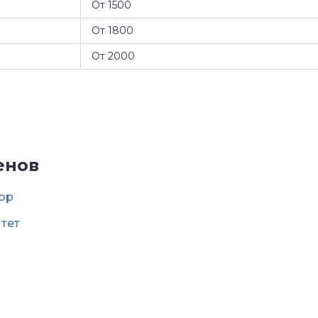
От 1500
От 1800
От 2000
енов
op
тет