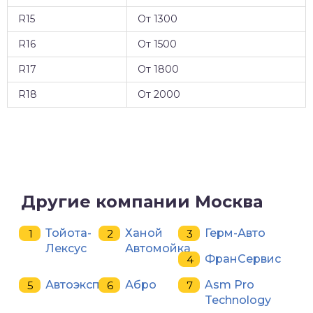
R15
От 1300
R16
От 1500
R17
От 1800
R18
От 2000
Другие компании Москва
Тойота-
Ханой
Герм-Авто
Лексус
Автомойка
ФранСервис
Автоэксперт
Абро
Asm Pro
Technology