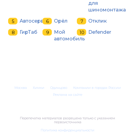
для
шиномонтажа
Автосервис
Орёл
Отклик
ГирТаб
Мой
Defender
автомобиль
Москва
Химки
Одинцово
Компании в городах России
Реклама на сайте
Перепечатка материалов разрешена только с указанием
первоисточника
Политика конфиденциальности