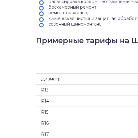
балансировка колес – неотъемлемая ча
бескамерный ремонт;
ремонт проколов;
химическая чистка и защитная обработ
сезонный шиномонтаж.
Примерные тарифы на Ш
Диаметр
R13
R14
R15
R16
R17