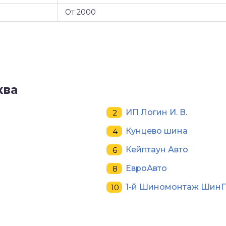
От 2000
ква
ИП Логин И. В.
Кунцево шина
Кейптаун Авто
ЕвроАвто
1-й Шиномонтаж ШинП