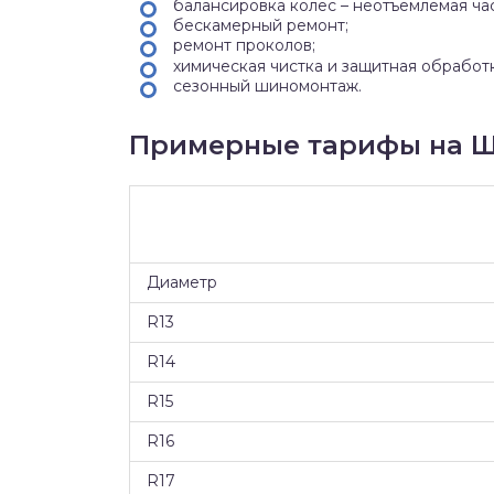
балансировка колес – неотъемлемая ча
бескамерный ремонт;
ремонт проколов;
химическая чистка и защитная обработ
сезонный шиномонтаж.
Примерные тарифы на Ш
Диаметр
R13
R14
R15
R16
R17