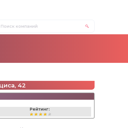
циса, 42
Рейтинг: