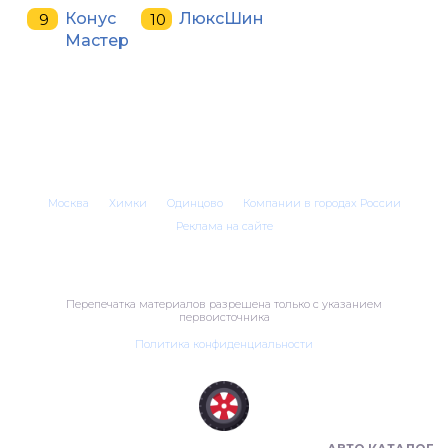
Конус
ЛюксШин
Мастер
Москва
Химки
Одинцово
Компании в городах России
Реклама на сайте
Перепечатка материалов разрешена только с указанием
первоисточника
Политика конфиденциальности