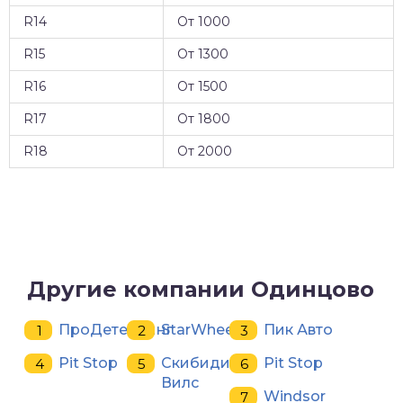
R14
От 1000
R15
От 1300
R16
От 1500
R17
От 1800
R18
От 2000
Другие компании Одинцово
ПроДетейлинг
StarWheel
Пик Авто
Pit Stop
Скибиди-
Pit Stop
Вилс
Windsor