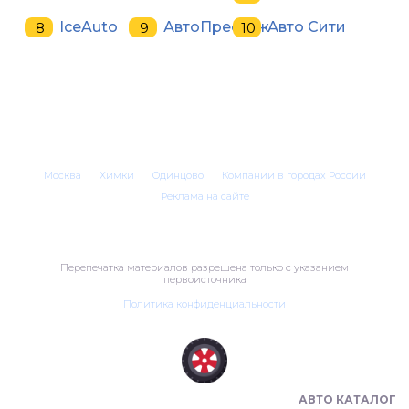
IceAuto
АвтоПрестиж
Авто Сити
Москва
Химки
Одинцово
Компании в городах России
Реклама на сайте
Перепечатка материалов разрешена только с указанием
первоисточника
Политика конфиденциальности
ШИНОМОНТАЖ В РОССИИ 🇷🇺
АВТО КАТАЛОГ