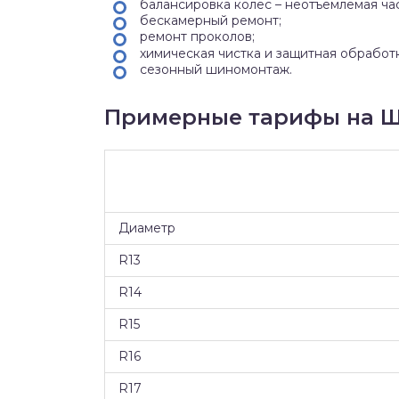
балансировка колес – неотъемлемая ча
бескамерный ремонт;
ремонт проколов;
химическая чистка и защитная обработ
сезонный шиномонтаж.
Примерные тарифы на Ш
Диаметр
R13
R14
R15
R16
R17