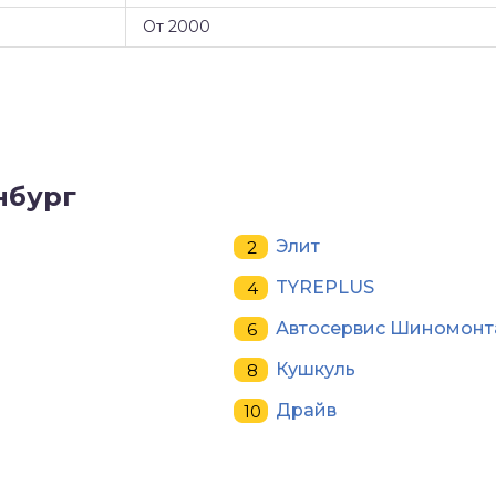
От 2000
нбург
Элит
TYREPLUS
Автосервис Шиномон
Кушкуль
Драйв