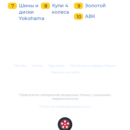
Шины и
Купи 4
Золотой
диски
колеса
АВК
Yokohama
Москва
Химки
Одинцово
Компании в городах России
Реклама на сайте
Перепечатка материалов разрешена только с указанием
первоисточника
Политика конфиденциальности