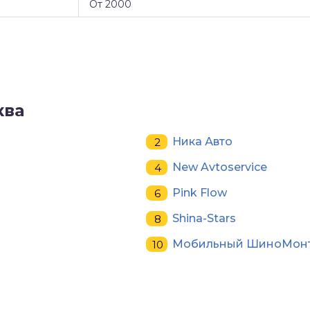
От 2000
ква
Ника Авто
New Avtoservice
Pink Flow
Shina-Stars
Мобильный ШиноМон