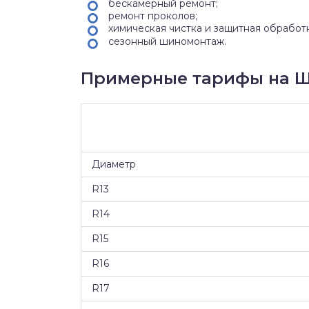
бескамерный ремонт;
ремонт проколов;
химическая чистка и защитная обработ
сезонный шиномонтаж.
Примерные тарифы на Ш
Диаметр
R13
R14
R15
R16
R17