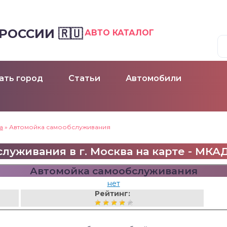
ОССИИ 🇷🇺
АВТО КАТАЛОГ
ать город
Статьи
Автомобили
а
»
Автомойка самообслуживания
уживания в г. Москва на карте - МКАД
Автомойка самообслуживания
нет
Рейтинг: