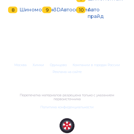
Шиномонтаж
3DАвтосервис
Авто
прайд
Москва
Химки
Одинцово
Компании в городах России
Реклама на сайте
Перепечатка материалов разрешена только с указанием
первоисточника
Политика конфиденциальности