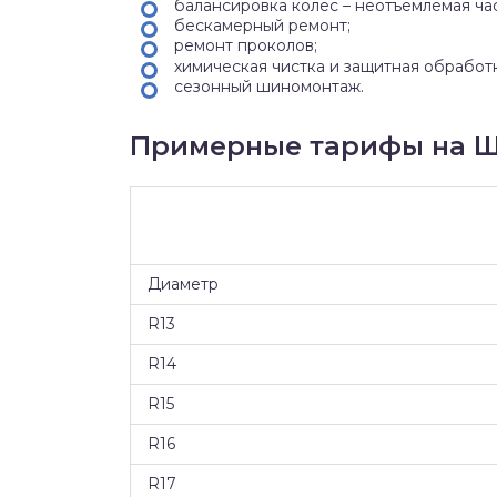
балансировка колес – неотъемлемая ча
бескамерный ремонт;
ремонт проколов;
химическая чистка и защитная обработ
сезонный шиномонтаж.
Примерные тарифы на Ш
Диаметр
R13
R14
R15
R16
R17