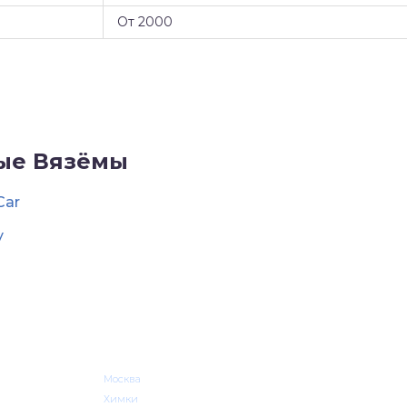
От 2000
ые Вязёмы
Car
y
Москва
Химки